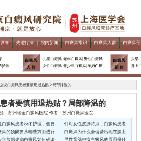
进设备
先进疗法
院内新闻
白癜风常识
白癜风人群
白癜风部
疗
儿童白癜风
|
老年白癜风
|
男性白癜风
头部
白癜风
白癜风
防护理
女性白癜风
|
青少年白癜风
|
孕妇白斑
身上
人 群
部 位
什么说白癜风患者要慎用退热贴？局部降温的
患者要慎用退热贴？局部降温的
26 来源：苏州瑞金白癜风医院 作者：苏州白癜风医院
性白癜风患者秋冬护理，侧要..
针对女性皮肤特点，白癜风患者..
癜风的预防要从哪些方面进行..
白癜风为什么会偏爱出现在脸上..
少年脸部患病白癜风如何确诊..
男性背部患病白癜风的原因是什..