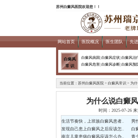
苏州白癜风医院欢迎您！！
网站首页
医院概况
医生团队
先
白癜风病因
|
白癜风症状
|
白癜风治
白癜风
白癜风危害
|
白癜风诊断
|
白癜风预
常 识
当前位置：
苏州白癜风医院
>
白癜风常识
> 为
为什么说白癜风
时间：2025-07-
生活节奏快，上班族白癜风患者..
男
发现自己患上白癜风之后应该怎..
白
南京儿童患病白癜风应该怎么办..
青