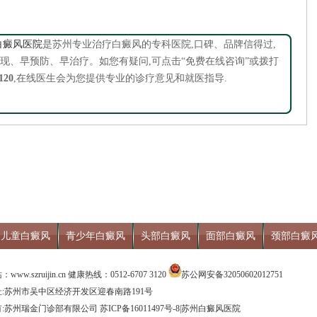
白癜风医院
是苏州专业治疗白癜风的专科医院,口碑、品牌信得过,
现、早预防、早治疗。如您有疑问,可点击“免费在线咨询”或拨打
120
,在线医生会为您提供专业的诊疗意见和就医指导.
儿童白癜风
青少年白癜风
头部白癜风
面部白癜风
颈部白癜
ww.szruijin.cn 健康热线：0512-6707 3120
苏公网安备32050602012751
:苏州市吴中区经济开发区迎春南路191号
有:苏州瑞金门诊部有限公司
苏ICP备16011497号-8
|
苏州白癜风医院