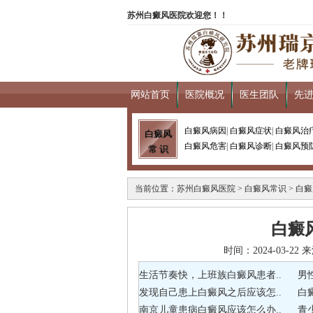
苏州白癜风医院欢迎您！！
网站首页
医院概况
医生团队
先
白癜风病因
|
白癜风症状
|
白癜风治
白癜风
白癜风危害
|
白癜风诊断
|
白癜风预
常 识
当前位置：
苏州白癜风医院
>
白癜风常识
>
白癜
白癜
时间：2024-03-
生活节奏快，上班族白癜风患者..
男
发现自己患上白癜风之后应该怎..
白
南京儿童患病白癜风应该怎么办..
青