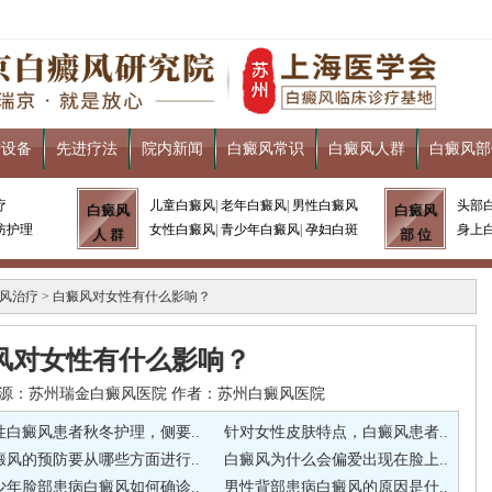
进设备
先进疗法
院内新闻
白癜风常识
白癜风人群
白癜风部
疗
儿童白癜风
|
老年白癜风
|
男性白癜风
头部
白癜风
白癜风
防护理
女性白癜风
|
青少年白癜风
|
孕妇白斑
身上
人 群
部 位
风治疗
> 白癜风对女性有什么影响？
风对女性有什么影响？
22 来源：苏州瑞金白癜风医院 作者：苏州白癜风医院
性白癜风患者秋冬护理，侧要..
针对女性皮肤特点，白癜风患者..
癜风的预防要从哪些方面进行..
白癜风为什么会偏爱出现在脸上..
少年脸部患病白癜风如何确诊..
男性背部患病白癜风的原因是什..